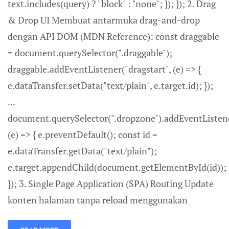
text.includes(query) ? "block" : "none"; }); }); 2. Drag
& Drop UI Membuat antarmuka drag-and-drop
dengan API DOM (MDN Reference): const draggable
= document.querySelector(".draggable");
draggable.addEventListener("dragstart", (e) => {
e.dataTransfer.setData("text/plain", e.target.id); });
...
document.querySelector(".dropzone").addEventListene
(e) => { e.preventDefault(); const id =
e.dataTransfer.getData("text/plain");
e.target.appendChild(document.getElementById(id));
}); 3. Single Page Application (SPA) Routing Update
konten halaman tanpa reload menggunakan