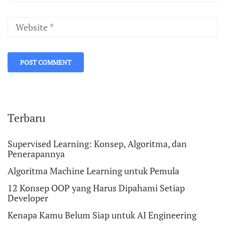
Terbaru
Supervised Learning: Konsep, Algoritma, dan
Penerapannya
Algoritma Machine Learning untuk Pemula
12 Konsep OOP yang Harus Dipahami Setiap
Developer
Kenapa Kamu Belum Siap untuk AI Engineering