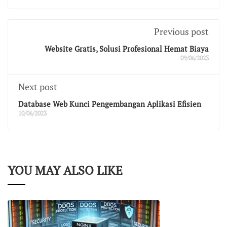
Previous post
Website Gratis, Solusi Profesional Hemat Biaya
09/06/2023
Next post
Database Web Kunci Pengembangan Aplikasi Efisien
10/06/2023
YOU MAY ALSO LIKE