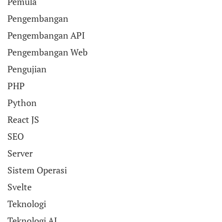
Pemula
Pengembangan
Pengembangan API
Pengembangan Web
Pengujian
PHP
Python
React JS
SEO
Server
Sistem Operasi
Svelte
Teknologi
Teknologi AI