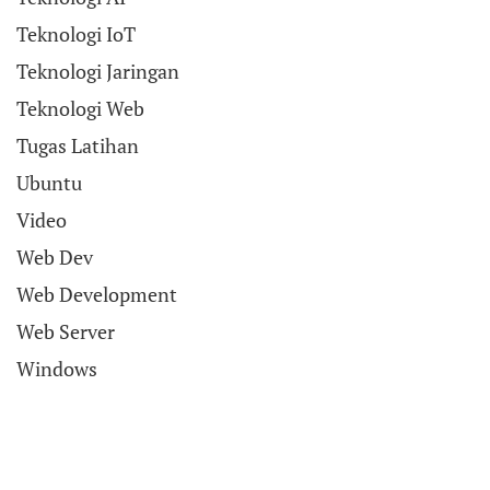
Teknologi IoT
Teknologi Jaringan
Teknologi Web
Tugas Latihan
Ubuntu
Video
Web Dev
Web Development
Web Server
Windows