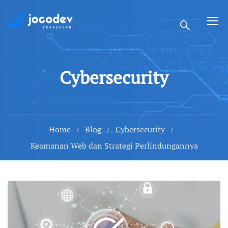
Cybersecurity
Home
Blog
Cybersecurity
Keamanan Web dan Strategi Perlindungannya