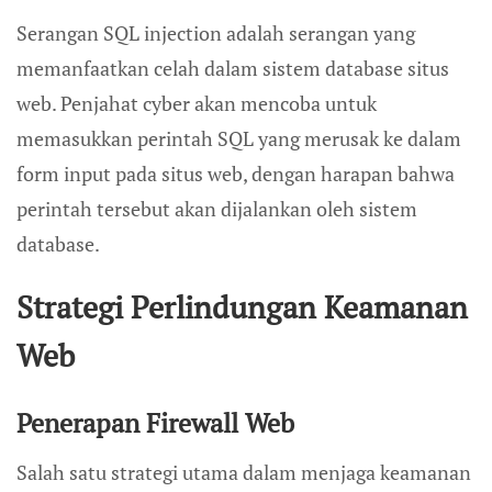
Serangan SQL injection adalah serangan yang
memanfaatkan celah dalam sistem database situs
web. Penjahat cyber akan mencoba untuk
memasukkan perintah SQL yang merusak ke dalam
form input pada situs web, dengan harapan bahwa
perintah tersebut akan dijalankan oleh sistem
database.
Strategi Perlindungan Keamanan
Web
Penerapan Firewall Web
Salah satu strategi utama dalam menjaga keamanan