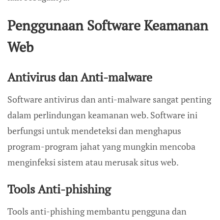
Penggunaan Software Keamanan
Web
Antivirus dan Anti-malware
Software antivirus dan anti-malware sangat penting
dalam perlindungan keamanan web. Software ini
berfungsi untuk mendeteksi dan menghapus
program-program jahat yang mungkin mencoba
menginfeksi sistem atau merusak situs web.
Tools Anti-phishing
Tools anti-phishing membantu pengguna dan