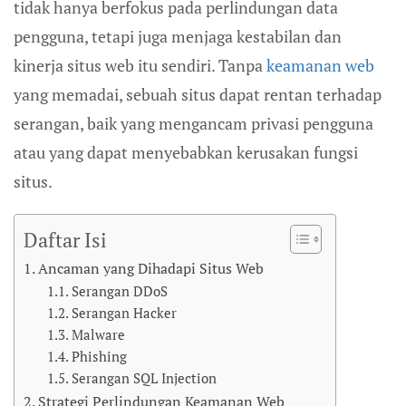
tidak hanya berfokus pada perlindungan data
pengguna, tetapi juga menjaga kestabilan dan
kinerja situs web itu sendiri. Tanpa
keamanan web
yang memadai, sebuah situs dapat rentan terhadap
serangan, baik yang mengancam privasi pengguna
atau yang dapat menyebabkan kerusakan fungsi
situs.
Daftar Isi
Ancaman yang Dihadapi Situs Web
Serangan DDoS
Serangan Hacker
Malware
Phishing
Serangan SQL Injection
Strategi Perlindungan Keamanan Web