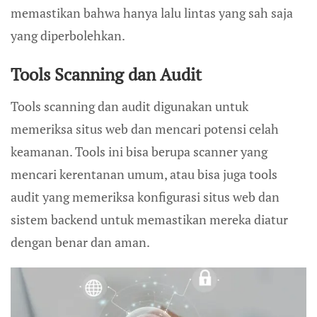
memastikan bahwa hanya lalu lintas yang sah saja
yang diperbolehkan.
Tools Scanning dan Audit
Tools scanning dan audit digunakan untuk
memeriksa situs web dan mencari potensi celah
keamanan. Tools ini bisa berupa scanner yang
mencari kerentanan umum, atau bisa juga tools
audit yang memeriksa konfigurasi situs web dan
sistem backend untuk memastikan mereka diatur
dengan benar dan aman.