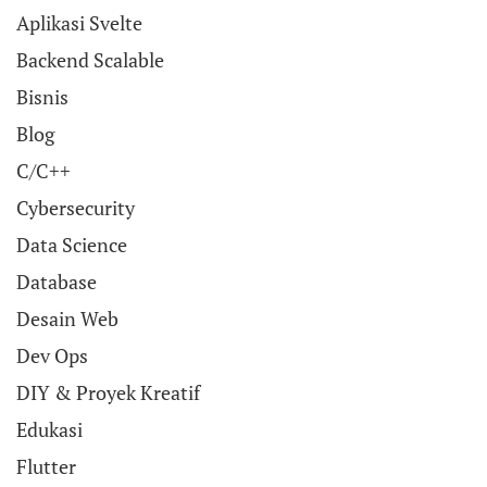
Aplikasi Svelte
Backend Scalable
Bisnis
Blog
C/C++
Cybersecurity
Data Science
Database
Desain Web
Dev Ops
DIY & Proyek Kreatif
Edukasi
Flutter