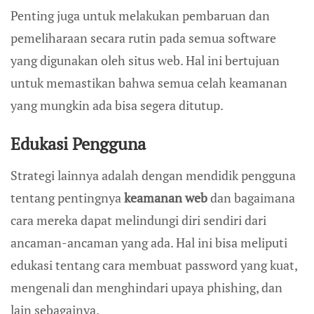
Penting juga untuk melakukan pembaruan dan
pemeliharaan secara rutin pada semua software
yang digunakan oleh situs web. Hal ini bertujuan
untuk memastikan bahwa semua celah keamanan
yang mungkin ada bisa segera ditutup.
Edukasi Pengguna
Strategi lainnya adalah dengan mendidik pengguna
tentang pentingnya
keamanan web
dan bagaimana
cara mereka dapat melindungi diri sendiri dari
ancaman-ancaman yang ada. Hal ini bisa meliputi
edukasi tentang cara membuat password yang kuat,
mengenali dan menghindari upaya phishing, dan
lain sebagainya.