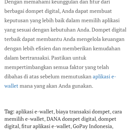
Dengan memahami keunggulan dan fitur dari
berbagai dompet digital, Anda dapat membuat
keputusan yang lebih baik dalam memilih aplikasi
yang sesuai dengan kebutuhan Anda. Dompet digital
terbaik dapat membantu Anda mengelola keuangan
dengan lebih efisien dan memberikan kemudahan
dalam bertransaksi. Pastikan untuk
mempertimbangkan semua faktor yang telah
dibahas di atas sebelum memutuskan
aplikasi e-
wallet
mana yang akan Anda gunakan.
Tag:
aplikasi e-wallet
,
biaya transaksi dompet
,
cara
memilih e-wallet
,
DANA dompet digital
,
dompet
digital
,
fitur aplikasi e-wallet
,
GoPay Indonesia
,