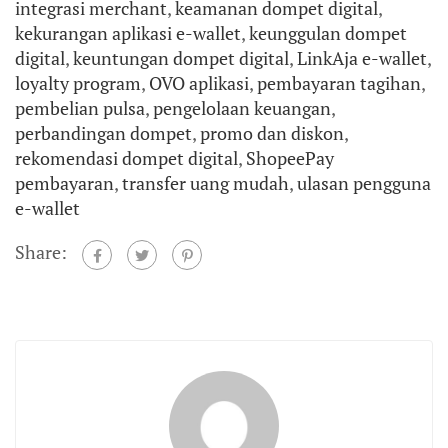
integrasi merchant
,
keamanan dompet digital
,
kekurangan aplikasi e-wallet
,
keunggulan dompet
digital
,
keuntungan dompet digital
,
LinkAja e-wallet
,
loyalty program
,
OVO aplikasi
,
pembayaran tagihan
,
pembelian pulsa
,
pengelolaan keuangan
,
perbandingan dompet
,
promo dan diskon
,
rekomendasi dompet digital
,
ShopeePay
pembayaran
,
transfer uang mudah
,
ulasan pengguna
e-wallet
Share: