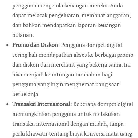
pengguna mengelola keuangan mereka. Anda
dapat melacak pengeluaran, membuat anggaran,
dan bahkan mendapatkan laporan keuangan
bulanan.
Promo dan Diskon
: Pengguna dompet digital
sering kali mendapatkan akses ke berbagai promo
dan diskon dari merchant yang bekerja sama. Ini
bisa menjadi keuntungan tambahan bagi
pengguna yang ingin menghemat uang saat
berbelanja.
Transaksi Internasional
: Beberapa dompet digital
memungkinkan pengguna untuk melakukan
transaksi internasional dengan mudah, tanpa
perlu khawatir tentang biaya konversi mata uang