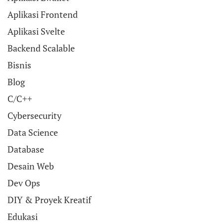
Aplikasi Frontend
Aplikasi Svelte
Backend Scalable
Bisnis
Blog
C/C++
Cybersecurity
Data Science
Database
Desain Web
Dev Ops
DIY & Proyek Kreatif
Edukasi