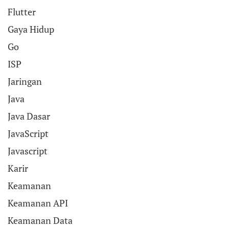
Flutter
Gaya Hidup
Go
ISP
Jaringan
Java
Java Dasar
JavaScript
Javascript
Karir
Keamanan
Keamanan API
Keamanan Data