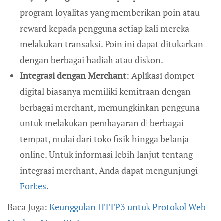
program loyalitas yang memberikan poin atau
reward kepada pengguna setiap kali mereka
melakukan transaksi. Poin ini dapat ditukarkan
dengan berbagai hadiah atau diskon.
Integrasi dengan Merchant
: Aplikasi dompet
digital biasanya memiliki kemitraan dengan
berbagai merchant, memungkinkan pengguna
untuk melakukan pembayaran di berbagai
tempat, mulai dari toko fisik hingga belanja
online. Untuk informasi lebih lanjut tentang
integrasi merchant, Anda dapat mengunjungi
Forbes
.
Baca Juga:
Keunggulan HTTP3 untuk Protokol Web