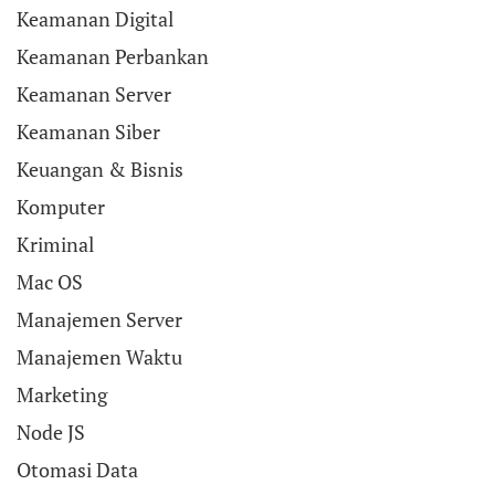
Keamanan Digital
Keamanan Perbankan
Keamanan Server
Keamanan Siber
Keuangan & Bisnis
Komputer
Kriminal
Mac OS
Manajemen Server
Manajemen Waktu
Marketing
Node JS
Otomasi Data