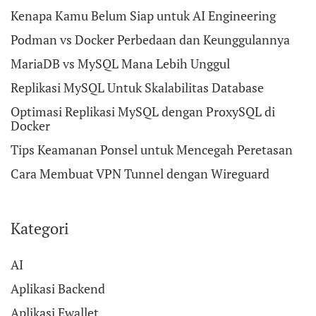
Kenapa Kamu Belum Siap untuk AI Engineering
Podman vs Docker Perbedaan dan Keunggulannya
MariaDB vs MySQL Mana Lebih Unggul
Replikasi MySQL Untuk Skalabilitas Database
Optimasi Replikasi MySQL dengan ProxySQL di
Docker
Tips Keamanan Ponsel untuk Mencegah Peretasan
Cara Membuat VPN Tunnel dengan Wireguard
Kategori
AI
Aplikasi Backend
Aplikasi Ewallet