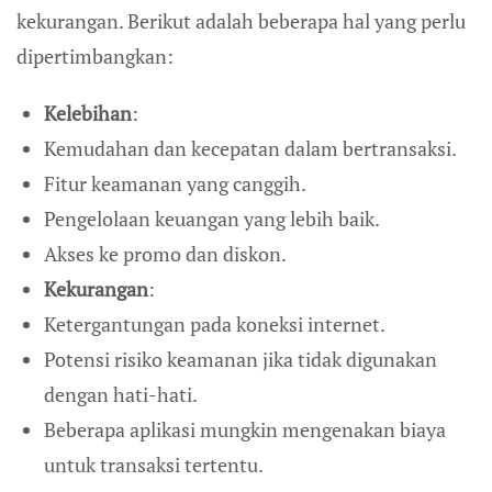
kekurangan. Berikut adalah beberapa hal yang perlu
dipertimbangkan:
Kelebihan
:
Kemudahan dan kecepatan dalam bertransaksi.
Fitur keamanan yang canggih.
Pengelolaan keuangan yang lebih baik.
Akses ke promo dan diskon.
Kekurangan
:
Ketergantungan pada koneksi internet.
Potensi risiko keamanan jika tidak digunakan
dengan hati-hati.
Beberapa aplikasi mungkin mengenakan biaya
untuk transaksi tertentu.