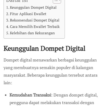
Daftar Isi
Keunggulan Dompet Digital
Fitur Aplikasi Ewallet
Rekomendasi Dompet Digital
Cara Memilih Ewallet Terbaik
Kelebihan dan Kekurangan
Keunggulan Dompet Digital
Dompet digital menawarkan berbagai keunggulan
yang membuatnya semakin populer di kalangan
masyarakat. Beberapa keunggulan tersebut antara
lain:
Kemudahan Transaksi
: Dengan dompet digital,
pengguna dapat melakukan transaksi dengan