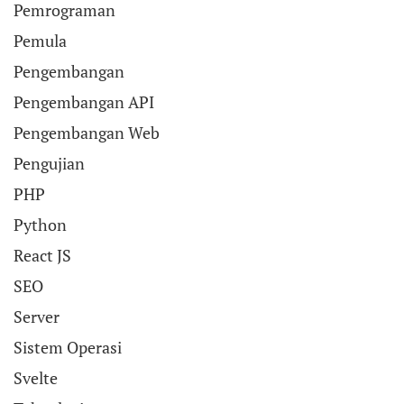
Pemrograman
Pemula
Pengembangan
Pengembangan API
Pengembangan Web
Pengujian
PHP
Python
React JS
SEO
Server
Sistem Operasi
Svelte