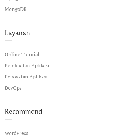
MongoDB
Layanan
Online Tutorial
Pembuatan Aplikasi
Perawatan Aplikasi
DevOps
Recommend
WordPress