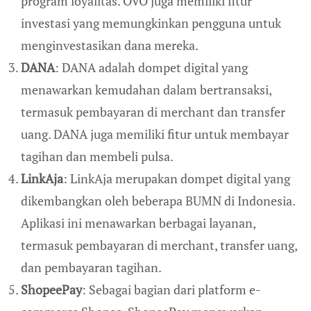
program loyalitas. OVO juga memiliki fitur
investasi yang memungkinkan pengguna untuk
menginvestasikan dana mereka.
DANA
: DANA adalah dompet digital yang
menawarkan kemudahan dalam bertransaksi,
termasuk pembayaran di merchant dan transfer
uang. DANA juga memiliki fitur untuk membayar
tagihan dan membeli pulsa.
LinkAja
: LinkAja merupakan dompet digital yang
dikembangkan oleh beberapa BUMN di Indonesia.
Aplikasi ini menawarkan berbagai layanan,
termasuk pembayaran di merchant, transfer uang,
dan pembayaran tagihan.
ShopeePay
: Sebagai bagian dari platform e-