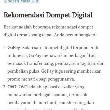
Modern Masa Kini
Rekomendasi Dompet Digital
Berikut adalah beberapa rekomendasi dompet
digital terbaik yang dapat Anda pertimbangkan:
GoPay
: Salah satu dompet digital terpopuler di
Indonesia, GoPay menawarkan berbagai fitur,
termasuk transfer uang, pembayaran tagihan, dan
pembelian pulsa. GoPay juga sering memberikan
promo menarik bagi penggunanya.
OVO
: OVO adalah aplikasi e-wallet yang
menawarkan berbagai layanan, termasuk
pembayaran di merchant, transfer uang, dan