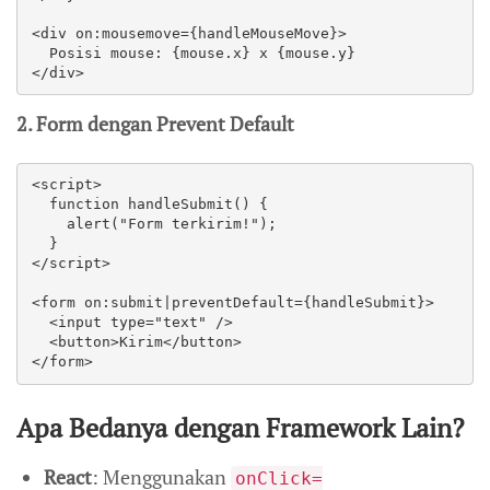
<div on:mousemove={handleMouseMove}>  

  Posisi mouse: {mouse.x} x {mouse.y}  

</div>  
2. Form dengan Prevent Default
<script>  

  function handleSubmit() {  

    alert("Form terkirim!");  

  }  

</script>  

<form on:submit|preventDefault={handleSubmit}>  

  <input type="text" />  

  <button>Kirim</button>  

</form>  
Apa Bedanya dengan Framework Lain?
React
: Menggunakan
onClick=