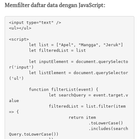
Memfilter daftar data dengan JavaScript:
<input type="text" />

<ul></ul>

<script>

	let list = ["Apel", "Mangga", "Jeruk"]

	let filteredList = list

	let inputElement = document.querySelecto
r('input')

	let listElement = document.querySelector
('ul')

	function filterList(event) {

		let searchQuery = event.target.v
alue

		filteredList = list.filter(item 
=> {

			return item

				.toLowerCase()

				.includes(search
Query.toLowerCase())
