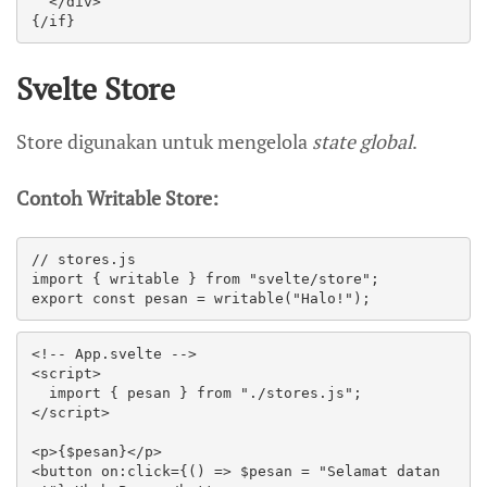
  </div>

{/if}
Svelte Store
Store digunakan untuk mengelola
state global
.
Contoh Writable Store:
// stores.js

import { writable } from "svelte/store";

export const pesan = writable("Halo!");
<!-- App.svelte -->

<script>

  import { pesan } from "./stores.js";

</script>

<p>{$pesan}</p>

<button on:click={() => $pesan = "Selamat datan