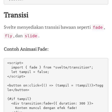
Transisi
Svelte menyediakan transisi bawaan seperti
,
fade
, dan
.
fly
slide
Contoh Animasi Fade:
<script>

  import { fade } from "svelte/transition";

  let tampil = false;

</script>

<button on:click={() => (tampil = !tampil)}>Togg
le</button>

{#if tampil}

  <div transition:fade={{ duration: 300 }}>

    Konten muncul dengan efek fade!
