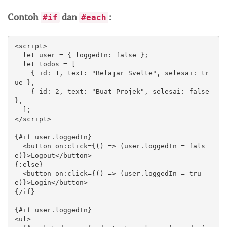
Contoh
dan
:
#if
#each
<script>

  let user = { loggedIn: false };

  let todos = [

    { id: 1, text: "Belajar Svelte", selesai: tr
ue },

    { id: 2, text: "Buat Projek", selesai: false 
},

  ];

</script>

{#if user.loggedIn}

  <button on:click={() => (user.loggedIn = fals
e)}>Logout</button>

{:else}

  <button on:click={() => (user.loggedIn = tru
e)}>Login</button>

{/if}

{#if user.loggedIn}

<ul>
