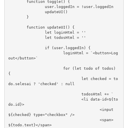
	function toggle() {

		user.loggedIn = !user.loggedIn

		updateUI()

	}

	function updateUI() {

		let loginHtml = ''

		let todosHtml = ''

		if (user.loggedIn) {

			loginHtml = `<button>Log 
out</button>`

			for (let todo of todos) 
{

				let checked = to
do.selesai ? 'checked' : null

				todosHtml += `

				<li data-id=${to
do.id}>

					<input 
${checked} type="checkbox" />

					<span>
${todo.text}</span>
