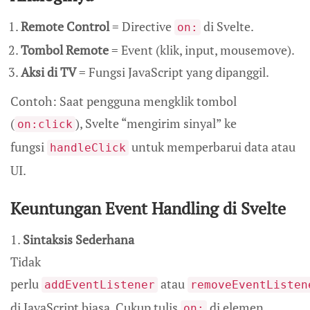
Remote Control
= Directive
di Svelte.
on:
Tombol Remote
= Event (klik, input, mousemove).
Aksi di TV
= Fungsi JavaScript yang dipanggil.
Contoh: Saat pengguna mengklik tombol
(
), Svelte “mengirim sinyal” ke
on:click
fungsi
untuk memperbarui data atau
handleClick
UI.
Keuntungan Event Handling di Svelte
1.
Sintaksis Sederhana
Tidak
perlu
atau
addEventListener
removeEventListen
di JavaScript biasa. Cukup tulis
di elemen
on: