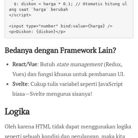
  $: diskon = harga * 0.1; // Otomatis hitung ul
ang saat `harga` berubah

</script>

<input type="number" bind:value={harga} />

<p>Diskon: {diskon}</p>
Bedanya dengan Framework Lain?
React/Vue
: Butuh
state management
(Redux,
Vuex) dan fungsi khusus untuk pembaruan UI.
Svelte
: Cukup tulis variabel seperti JavaScript
biasa—Svelte mengurus sisanya!
Logika
Oleh karena HTML tidak dapat menggunakan logika
seperti sebuah kondisi dan perulangan, maka kita