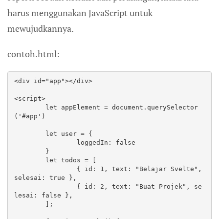
harus menggunakan JavaScript untuk
mewujudkannya.
contoh.html:
<div id="app"></div>

<script>

	let appElement = document.querySelector
('#app')

	let user = {

		loggedIn: false

	}

	let todos = [

		{ id: 1, text: "Belajar Svelte", 
selesai: true },

		{ id: 2, text: "Buat Projek", se
lesai: false },

	];
