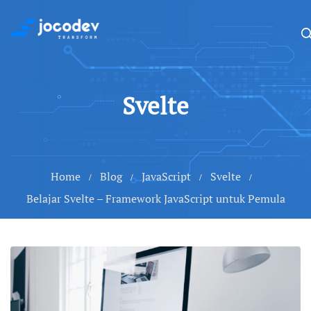
Svelte
Home
Blog
JavaScript
Svelte
Belajar Svelte – Framework JavaScript untuk Pemula