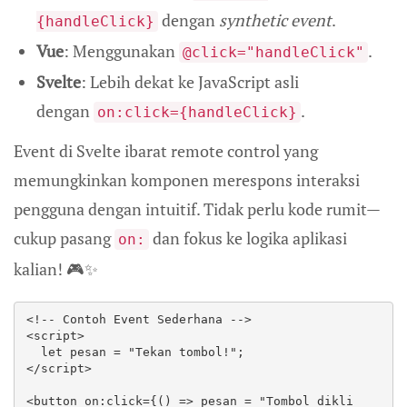
dengan
synthetic event
.
{handleClick}
Vue
: Menggunakan
.
@click="handleClick"
Svelte
: Lebih dekat ke JavaScript asli
dengan
.
on:click={handleClick}
Event di Svelte ibarat remote control yang
memungkinkan komponen merespons interaksi
pengguna dengan intuitif. Tidak perlu kode rumit—
cukup pasang
dan fokus ke logika aplikasi
on:
kalian! 🎮✨
<!-- Contoh Event Sederhana -->  

<script>  

  let pesan = "Tekan tombol!";  

</script>  

<button on:click={() => pesan = "Tombol dikli