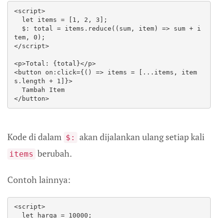
<script>

  let items = [1, 2, 3];

  $: total = items.reduce((sum, item) => sum + i
tem, 0);

</script>

<p>Total: {total}</p>

<button on:click={() => items = [...items, item
s.length + 1]}>

  Tambah Item

</button>
Kode di dalam
akan dijalankan ulang setiap kali
$:
berubah.
items
Contoh lainnya:
<script>

  let harga = 10000;
