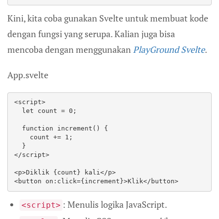
Kini, kita coba gunakan Svelte untuk membuat kode
dengan fungsi yang serupa. Kalian juga bisa
mencoba dengan menggunakan
PlayGround Svelte
.
App.svelte
<script>

  let count = 0;

  function increment() {

    count += 1;

  }

</script>

<p>Diklik {count} kali</p>

<button on:click={increment}>Klik</button>
: Menulis logika JavaScript.
<script>