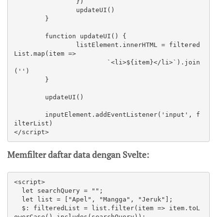
		})

		updateUI()

	}

	function updateUI() {

		listElement.innerHTML = filtered
List.map(item =>

			`<li>${item}</li>`).join
('')

	}

	updateUI()

	inputElement.addEventListener('input', f
ilterList)

</script>
Memfilter daftar data dengan Svelte:
<script>

  let searchQuery = "";

  let list = ["Apel", "Mangga", "Jeruk"];

  $: filteredList = list.filter(item => item.toL
owerCase().includes(searchQuery));
