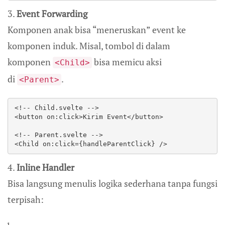
3.
Event Forwarding
Komponen anak bisa “meneruskan” event ke
komponen induk. Misal, tombol di dalam
komponen
bisa memicu aksi
<Child>
di
.
<Parent>
<!-- Child.svelte -->  

<button on:click>Kirim Event</button>  

<!-- Parent.svelte -->  

<Child on:click={handleParentClick} />  
4.
Inline Handler
Bisa langsung menulis logika sederhana tanpa fungsi
terpisah: