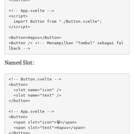
<!-- App.svelte -->

<script>

  import Button from "./Button.svelte";

</script>

<Button>Hapus</Button>

<Button /> <!-- Menampilkan "Tombol" sebagai fal
lback -->
Named Slot:
<!-- Button.svelte -->

<button>

  <slot name="icon" />

  <slot name="text" />

</button>

<!-- App.svelte -->

<Button>

  <span slot="icon">🗑️</span>

  <span slot="text">Hapus</span>

</Button>