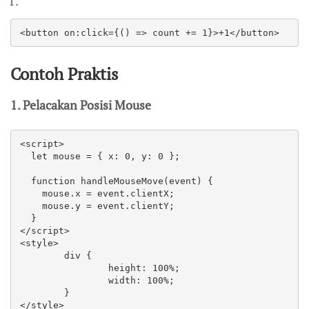
<button on:click={() => count += 1}>+1</button>  
Contoh Praktis
1. Pelacakan Posisi Mouse
<script>  

  let mouse = { x: 0, y: 0 };  

  function handleMouseMove(event) {  

    mouse.x = event.clientX;  

    mouse.y = event.clientY;  

  }  

</script>  

<style>

	div {

		height: 100%;

		width: 100%;

	}

</style>
