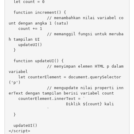
  let count = 0

  function increment() {

		// menambahkan nilai variabel co
unt dengan angka 1 (satu)

    count += 1

		// memanggil fungsi untuk meruba
h tampilan UI

    updateUI()

  }

  function updateUI() {

		// menyimpan elemen HTML p dalam 
variabel

    let counterElement = document.querySelector
('p')

		// mengupdate nilai properti inn
erText dengan tampilan berisi variabel count

    counterElement.innerText = `

			Diklik ${count} kali

		`

  }

  updateUI()

</script>