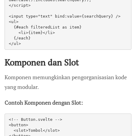
</script>

<input type="text" bind:value={searchQuery} />

<ul>

  {#each filteredList as item}

    <li>{item}</li>

  {/each}

</ul>
Komponen dan Slot
Komponen memungkinkan pengorganisasian kode
yang modular.
Contoh Komponen dengan Slot:
<!-- Button.svelte -->

<button>

  <slot>Tombol</slot>

</button>
