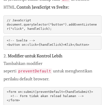
HTML.
Contoh JavaScript vs Svelte:
// JavaScript  

document.querySelector("button").addEventListene
r("click", handleClick);  
<!-- Svelte -->  

<button on:click={handleClick}>Klik</button>  
2.
Modifier untuk Kontrol Lebih
Tambahkan modifier
seperti
untuk menghentikan
preventDefault
perilaku default browser.
<form on:submit|preventDefault={handleSubmit}>  

  <!-- Form tidak akan reload halaman -->  

</form>  