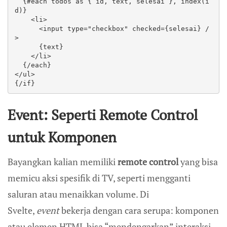
  {#each todos as { id, text, selesai }, index(i
d)}

    <li>

      <input type="checkbox" checked={selesai} /
>

      {text}

    </li>

  {/each}

</ul>

{/if}
Event: Seperti Remote Control
untuk Komponen
Bayangkan kalian memiliki
remote control
yang bisa
memicu aksi spesifik di TV, seperti mengganti
saluran atau menaikkan volume. Di
Svelte,
event
bekerja dengan cara serupa: komponen
atau elemen HTML bisa “mendengarkan” interaksi