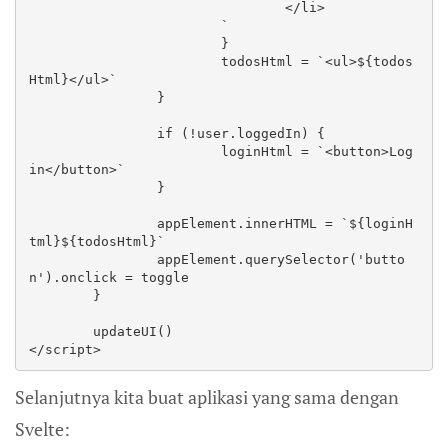
				</li>

			`

			}

			todosHtml = `<ul>${todos
Html}</ul>`

		}

		if (!user.loggedIn) {

			loginHtml = `<button>Log 
in</button>`

		}

		appElement.innerHTML = `${loginH
tml}${todosHtml}`

		appElement.querySelector('butto
n').onclick = toggle

	}

	updateUI()

</script>
Selanjutnya kita buat aplikasi yang sama dengan
Svelte: