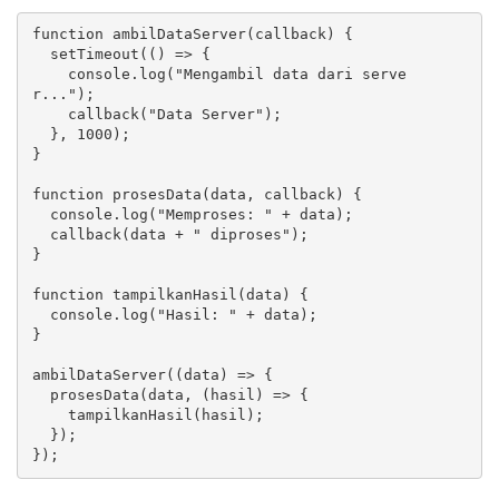
function ambilDataServer(callback) {

  setTimeout(() => {

    console.log("Mengambil data dari serve
r...");

    callback("Data Server");

  }, 1000);

}

function prosesData(data, callback) {

  console.log("Memproses: " + data);

  callback(data + " diproses");

}

function tampilkanHasil(data) {

  console.log("Hasil: " + data);

}

ambilDataServer((data) => {

  prosesData(data, (hasil) => {

    tampilkanHasil(hasil);

  });

});