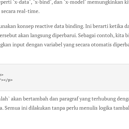
eperti `x-data`, `x-bind`, dan `x-model` memungkinkan ki
secara real-time.
akan konsep reactive data binding. Ini berarti ketika d
ersebut akan langsung diperbarui. Sebagai contoh, kita b
n input dengan variabel yang secara otomatis diperb
n>
"></p>
`jumlah` akan bertambah dan paragraf yang terhubung den
a. Semua ini dilakukan tanpa perlu menulis logika tamb