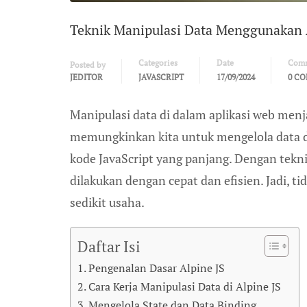
Teknik Manipulasi Data Menggunakan 
Categories
Date
Com
Posted by
JEDITOR
JAVASCRIPT
17/09/2024
0 C
Manipulasi data di dalam aplikasi web menj
memungkinkan kita untuk mengelola data d
kode JavaScript yang panjang. Dengan tekn
dilakukan dengan cepat dan efisien. Jadi, ti
sedikit usaha.
Daftar Isi
Pengenalan Dasar Alpine JS
Cara Kerja Manipulasi Data di Alpine JS
Mengelola State dan Data Binding