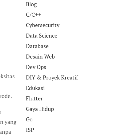
Blog
C/C++
Cybersecurity
Data Science
Database
Desain Web
Dev Ops
ksitas
DIY & Proyek Kreatif
Edukasi
kode.
Flutter
Gaya Hidup
e
Go
en yang
ISP
tanpa