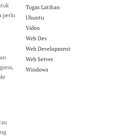
ntuk
Tugas Latihan
a perlu
Ubuntu
Video
Web Dev
Web Development
gan
Web Server
gguna,
Windows
ode
tau
ang