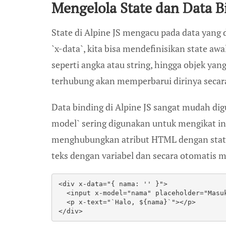
Mengelola State dan Data B
State di Alpine JS mengacu pada data yang
`x-data`, kita bisa mendefinisikan state aw
seperti angka atau string, hingga objek ya
terhubung akan memperbarui dirinya secar
Data binding di Alpine JS sangat mudah dig
model` sering digunakan untuk mengikat in
menghubungkan atribut HTML dengan state y
teks dengan variabel dan secara otomatis m
<div x-data="{ nama: '' }">
  <input x-model="nama" placeholder="Masu
  <p x-text="`Halo, ${nama}`"></p>
</div>