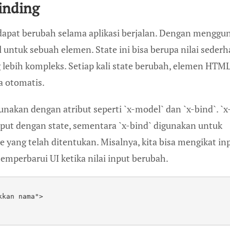
inding
 dapat berubah selama aplikasi berjalan. Dengan menggu
al untuk sebuah elemen. State ini bisa berupa nilai seder
ng lebih kompleks. Setiap kali state berubah, elemen HTM
a otomatis.
unakan dengan atribut seperti `x-model` dan `x-bind`. `x
put dengan state, sementara `x-bind` digunakan untuk
ang telah ditentukan. Misalnya, kita bisa mengikat in
emperbarui UI ketika nilai input berubah.
kkan nama">