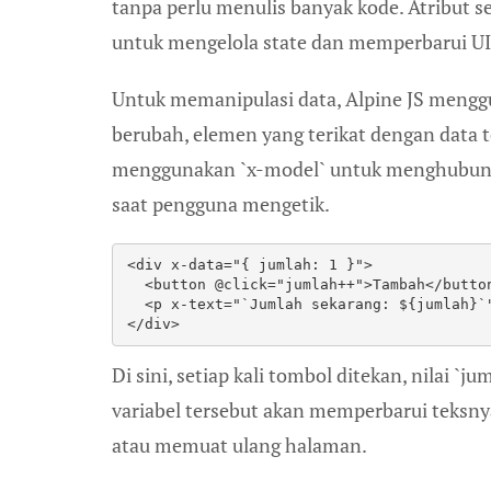
tanpa perlu menulis banyak kode. Atribut s
untuk mengelola state dan memperbarui UI 
Untuk memanipulasi data, Alpine JS menggun
berubah, elemen yang terikat dengan data t
menggunakan `x-model` untuk menghubungka
saat pengguna mengetik.
<div x-data="{ jumlah: 1 }">
  <button @click="jumlah++">Tambah</butto
  <p x-text="`Jumlah sekarang: ${jumlah}`
</div>
Di sini, setiap kali tombol ditekan, nilai 
variabel tersebut akan memperbarui teksny
atau memuat ulang halaman.