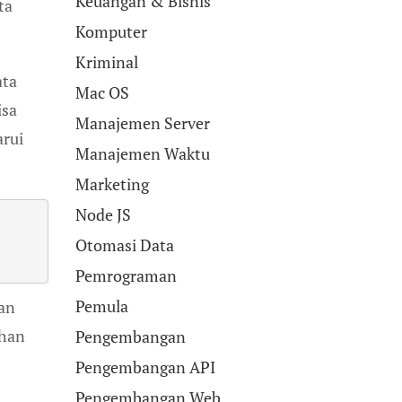
Keuangan & Bisnis
ta
Komputer
Kriminal
ata
Mac OS
isa
Manajemen Server
arui
Manajemen Waktu
Marketing
Node JS
Otomasi Data
Pemrograman
Pemula
gan
ahan
Pengembangan
Pengembangan API
Pengembangan Web